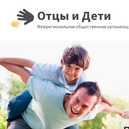
Skip
Отцы и Дети
to
content
Межрегиональная общественная организаци